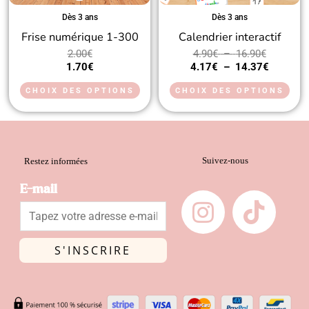
peuvent
peu
Dès 3 ans
Dès 3 ans
Frise numérique 1-300
Calendrier interactif
être
être
2.00
€
4.90
€
–
16.90
€
choisies
choi
1.70
€
4.17
€
–
14.37
€
sur
sur
CHOIX DES OPTIONS
CHOIX DES OPTIONS
la
la
page
pag
du
du
Suivez-nous
produit
prod
Restez informées
I
T
E-mail
n
i
s
k
t
t
S'INSCRIRE
a
o
g
k