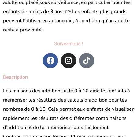
adulte ou placé sous surveillance, en particulier pour les
enfants de moins de 3 ans. 👉 Les enfants plus grands
peuvent l’utiliser en autonomie, à condition qu’un adulte
reste à proximité.
Suivez-nous !
F
I
T
a
n
i
c
s
k
Description
e
t
t
b
a
o
Les maisons des additions » de 0 à 10 aide les enfants à
o
g
k
mémoriser les résultats des calculs d’addition pour les
o
r
nombres de 0 à 10. Cela permet aux enfants de visualiser
k
a
m
rapidement les résultats des différentes combinaisons
d’addition et de les mémoriser plus facilement.
Contenu : 11 maisons leçons, 11 maisons vierge s avec