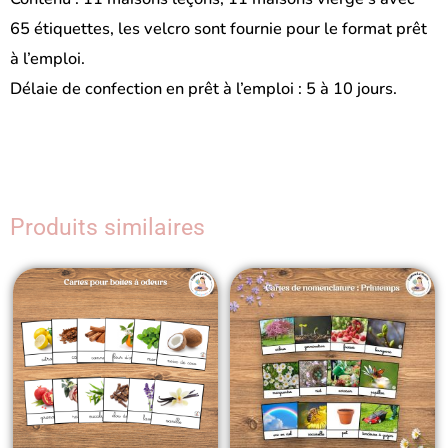
65 étiquettes, les velcro sont fournie pour le format prêt
à l’emploi.
Délaie de confection en prêt à l’emploi : 5 à 10 jours.
Produits similaires
Ce
Ce
produit
prod
a
a
plusieurs
plus
variations.
vari
Les
Les