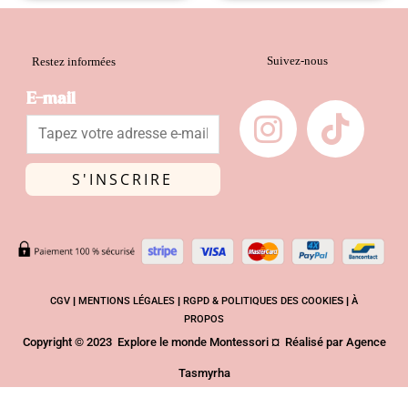
du
du
produit
prod
Suivez-nous
Restez informées
I
T
E-mail
n
i
s
k
t
t
S'INSCRIRE
a
o
g
k
r
a
CGV
|
MENTIONS LÉGALES
|
RGPD & POLITIQUES DES COOKIE
S |
À
PROPOS
m
Copyright © 2023 Explore le monde Montessori ¤ Réalisé par
Agence
Tasmyrha