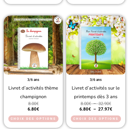
du
du
produit
prod
Plage
Plage
Ce
Ce
de
de
produit
prod
prix :
prix :
8.00€
6.80€
a
a
à
à
plusieurs
32.90€
27.97€
plus
variations.
vari
Les
Les
options
opt
peuvent
peu
3/6 ans
3/6 ans
Livret d’activités thème
Livret d’activités sur le
être
être
champignon
printemps dès 3 ans
choisies
choi
8.00
€
8.00
€
–
32.90
€
sur
sur
6.80
€
6.80
€
–
27.97
€
la
la
CHOIX DES OPTIONS
CHOIX DES OPTIONS
page
pag