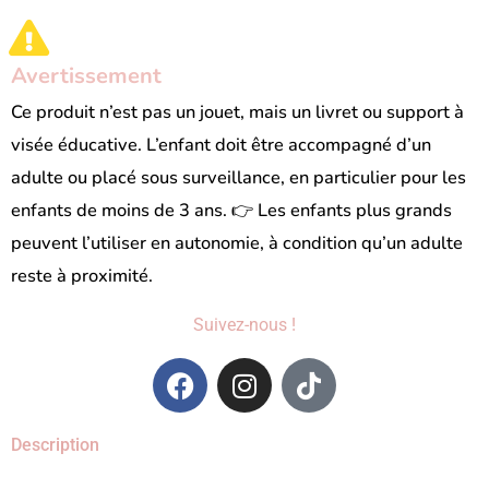
Avertissement
Ce produit n’est pas un jouet, mais un livret ou support à
visée éducative. L’enfant doit être accompagné d’un
adulte ou placé sous surveillance, en particulier pour les
enfants de moins de 3 ans. 👉 Les enfants plus grands
peuvent l’utiliser en autonomie, à condition qu’un adulte
reste à proximité.
Suivez-nous !
F
I
T
a
n
i
c
s
k
Description
e
t
t
b
a
o