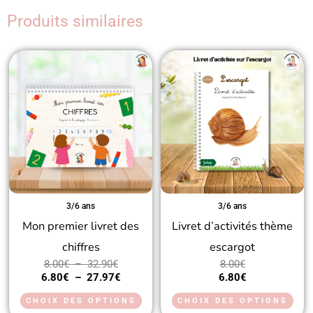
o
g
k
Produits similaires
o
r
k
a
Plage
Plage
Ce
Ce
m
de
de
produit
prod
prix :
prix :
8.00€
6.80€
a
a
à
à
32.90€
27.97€
plusieurs
plus
variations.
vari
Les
Les
options
opt
peuvent
peu
3/6 ans
3/6 ans
Mon premier livret des
Livret d’activités thème
être
être
chiffres
escargot
choisies
choi
8.00
€
–
32.90
€
8.00
€
sur
sur
6.80
€
–
27.97
€
6.80
€
la
la
CHOIX DES OPTIONS
CHOIX DES OPTIONS
page
pag