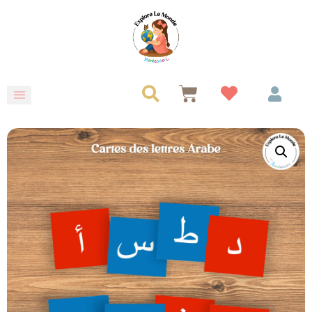
Aller
au
contenu
Panier