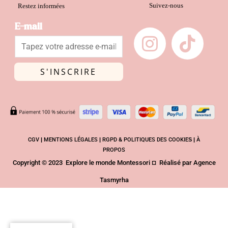
Suivez-nous
produit
Restez informées
I
T
E-mail
n
i
s
k
t
t
S'INSCRIRE
a
o
g
k
r
a
CGV
|
MENTIONS LÉGALES
|
RGPD & POLITIQUES DES COOKIE
S |
À
PROPOS
m
Copyright © 2023 Explore le monde Montessori ¤ Réalisé par
Agence
Tasmyrha